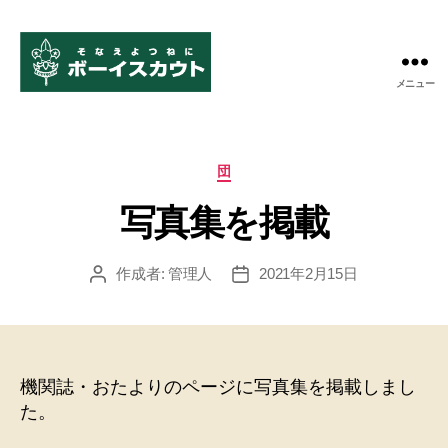
メニュー
ボ
ー
イ
ス
カ
団
カ
テ
ウ
写真集を掲載
ゴ
ト
リ
米
ー
作成者:
管理人
2021年2月15日
投
投
子
稿
稿
第
者
日
11
団
機関誌・おたよりのページに写真集を掲載しまし
た。