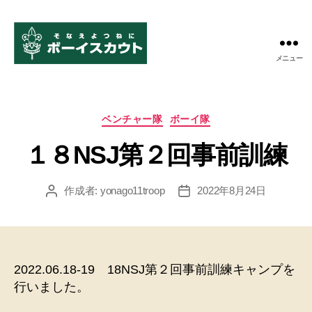
メニュー
ボ
ー
イ
ス
カ
ベンチャー隊
ボーイ隊
カ
テ
ウ
１８NSJ第２回事前訓練
ゴ
ト
リ
米
ー
作成者:
yonago11troop
2022年8月24日
投
投
子
稿
稿
第
者
日
11
団
2022.06.18-19 18NSJ第２回事前訓練キャンプを
行いました。