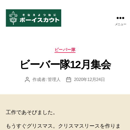
メニュー
ボ
ー
イ
ス
カ
ビーバー隊
カ
テ
ウ
ビーバー隊12月集会
ゴ
ト
リ
米
ー
作成者:
管理人
2020年12月24日
投
投
子
稿
稿
第
者
日
11
団
工作であそびました。
もうすぐグリスマス。クリスマスリースを作りま