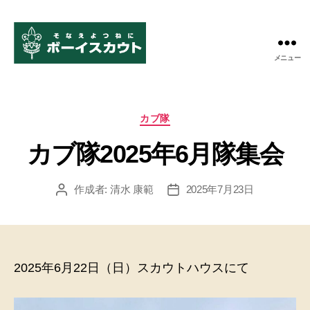
メニュー
ボ
ー
イ
ス
カ
カブ隊
カ
テ
ウ
カブ隊2025年6月隊集会
ゴ
ト
リ
米
ー
作成者:
清水 康範
2025年7月23日
投
投
子
稿
稿
第
者
日
11
団
2025年6月22日（日）スカウトハウスにて