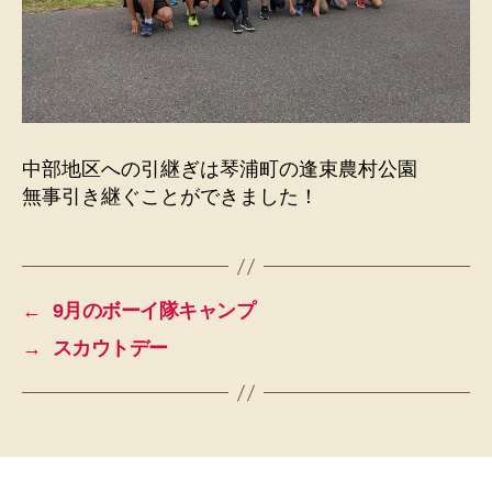
中部地区への引継ぎは琴浦町の逢束農村公園
無事引き継ぐことができました！
←
9月のボーイ隊キャンプ
→
スカウトデー