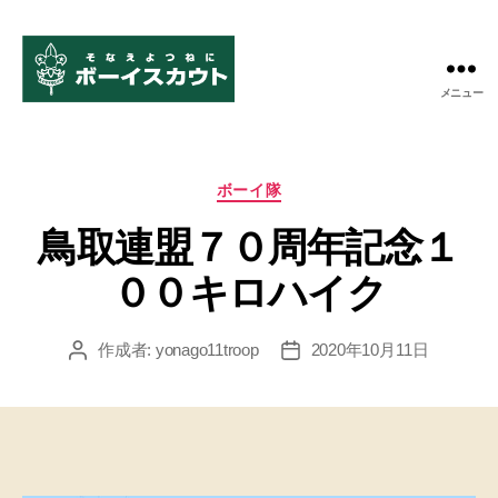
メニュー
ボ
ー
イ
ス
カ
ボーイ隊
カ
テ
ウ
鳥取連盟７０周年記念１
ゴ
ト
リ
００キロハイク
米
ー
子
第
作成者:
yonago11troop
2020年10月11日
投
投
11
稿
稿
団
者
日