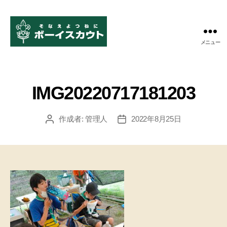
メニュー
ボ
ー
イ
ス
IMG20220717181203
カ
ウ
ト
作成者:
管理人
2022年8月25日
投
投
米
稿
稿
子
者
日
第
11
団